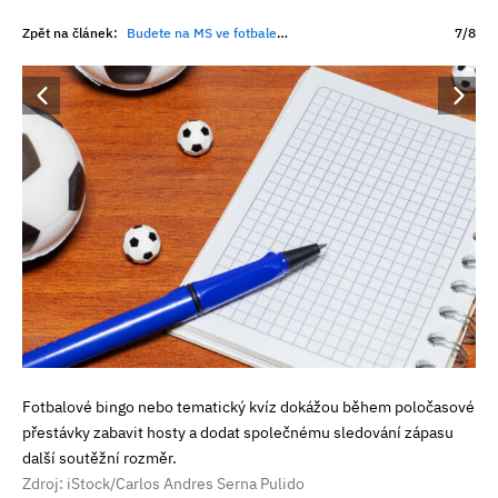
Zpět na článek:
Budete na MS ve fotbale fandit Česku? Vytvořte si doma dokonalou fanouškovskou zónu
7/8
Fotbalové bingo nebo tematický kvíz dokážou během poločasové
přestávky zabavit hosty a dodat společnému sledování zápasu
další soutěžní rozměr.
Zdroj: iStock/Carlos Andres Serna Pulido