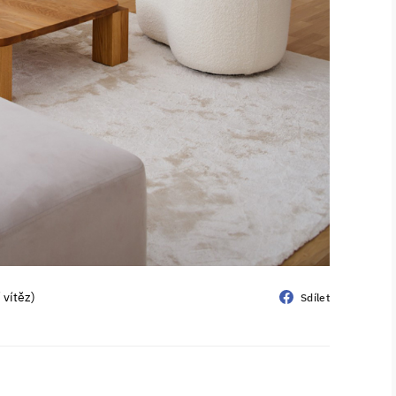
 vítěz)
Sdílet