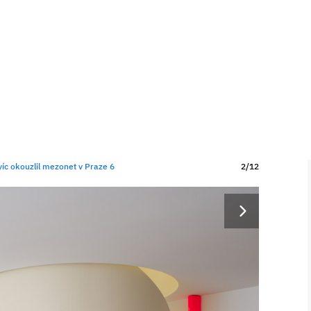
víc okouzlil mezonet v Praze 6
2/12