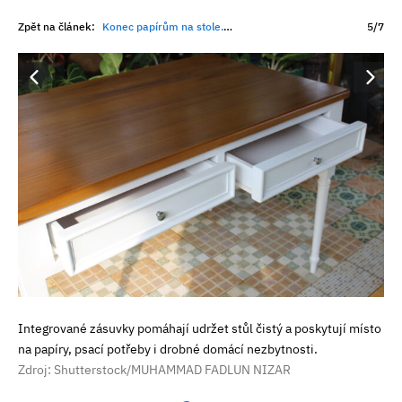
Zpět na článek:
Konec papírům na stole. Tyto vychytávky promění jídelnu v příjemné místo k životu
5/7
Integrované zásuvky pomáhají udržet stůl čistý a poskytují místo
na papíry, psací potřeby i drobné domácí nezbytnosti.
Zdroj: Shutterstock/MUHAMMAD FADLUN NIZAR