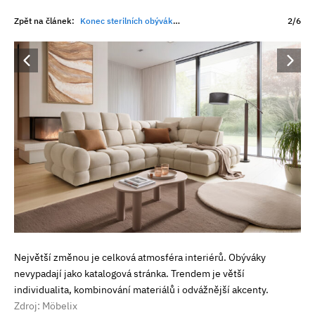
Zpět na článek:
Konec sterilních obýváků. Trendy roku 2026 přejí barvám, oblým tvarům a pohodlí
2/6
Největší změnou je celková atmosféra interiérů. Obýváky
nevypadají jako katalogová stránka. Trendem je větší
individualita, kombinování materiálů i odvážnější akcenty.
Zdroj: Möbelix