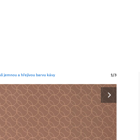
ali jemnou a hřejivou barvu kávy
1/3