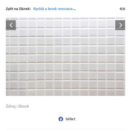
Zpět na článek:
Rychlá a levná renovace koupelny či kuchyně? Vyzkoušejte nátěr na dlažbu a obklady!
4/6
Zdroj: iStock
Sdílet