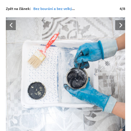
Zpět na článek:
Bez bourání a bez velkých výdajů. Jak natřít kachličky, aby se barva neloupala
4/8