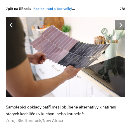
Zpět na článek:
Bez bourání a bez velkých výdajů. Jak natřít kachličky, aby se barva neloupala
7/8
Samolepicí obklady patří mezi oblíbené alternativy k natírání
starých kachliček v kuchyni nebo koupelně.
Zdroj: Shutterstock/New Africa