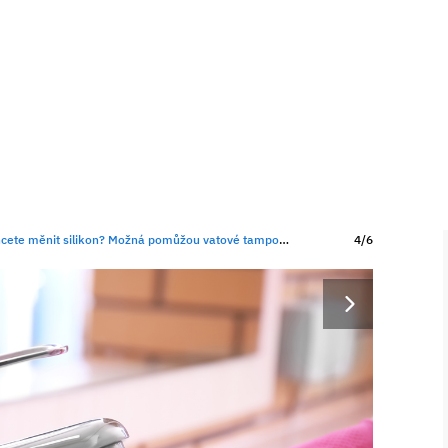
 měnit silikon? Možná pomůžou vatové tampony a bělidlo
4/6