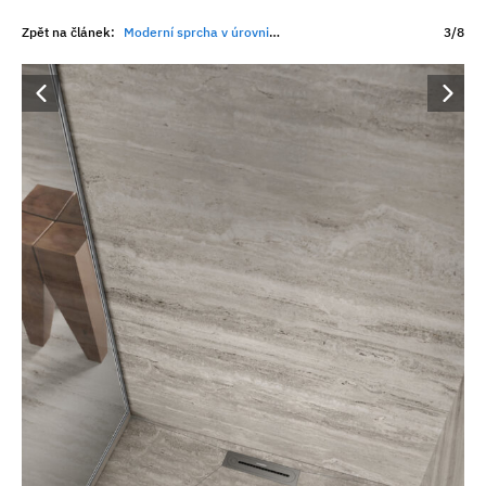
Zpět na článek:
Moderní sprcha v úrovni podlahy: Kaldewei sází na design i snadné čištění
3/8