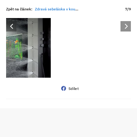
Zpět na článek:
Zdravá sebeláska v koupelně
7/9
Sdílet