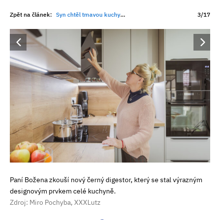
Zpět na článek:
Syn chtěl tmavou kuchyni, máma světlou. Výsledkem je prostor, kde dnes tráví nejraději celé ráno
3/17
Paní Božena zkouší nový černý digestor, který se stal výrazným
designovým prvkem celé kuchyně.
Zdroj: Miro Pochyba, XXXLutz