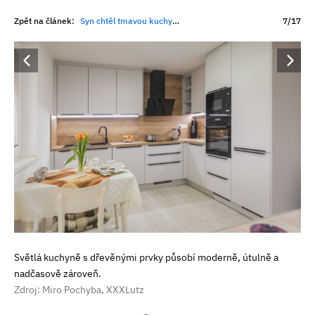
Zpět na článek:
Syn chtěl tmavou kuchyni, máma světlou. Výsledkem je prostor, kde dnes tráví nejraději celé ráno
7/17
Světlá kuchyně s dřevěnými prvky působí moderně, útulně a
nadčasově zároveň.
Zdroj: Miro Pochyba, XXXLutz