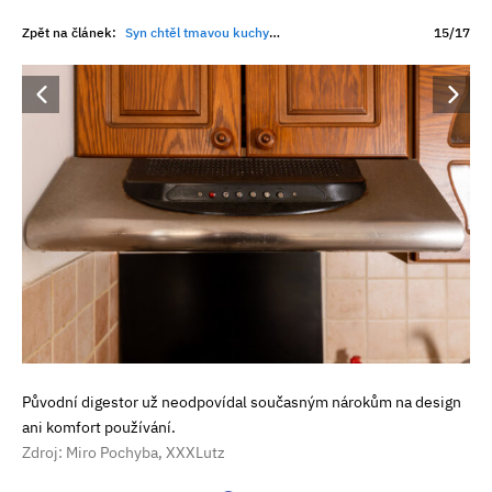
Zpět na článek:
Syn chtěl tmavou kuchyni, máma světlou. Výsledkem je prostor, kde dnes tráví nejraději celé ráno
15/17
Původní digestor už neodpovídal současným nárokům na design
ani komfort používání.
Zdroj: Miro Pochyba, XXXLutz