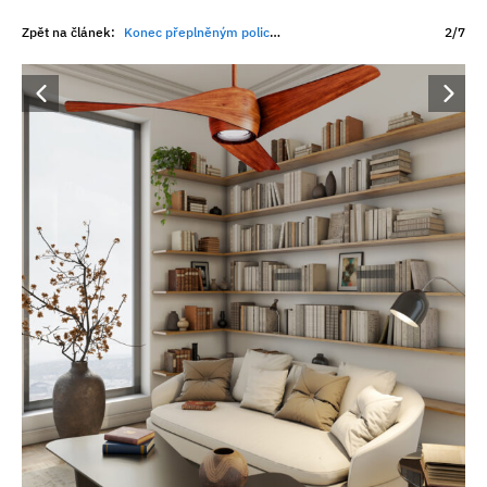
Zpět na článek:
Konec přeplněným policím. Tyto vychytávky vám pomohou zkrotit nepořádek v obýváku
2/7