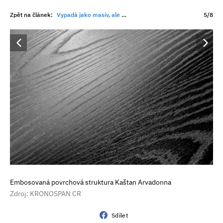
Zpět na článek:
Vypadá jako masiv, ale nabízí praktičtější řešení. Kam se posunuly dekory dřeva?
5/8
Embosovaná povrchová struktura Kaštan Arvadonna
Zdroj: KRONOSPAN CR
Sdílet