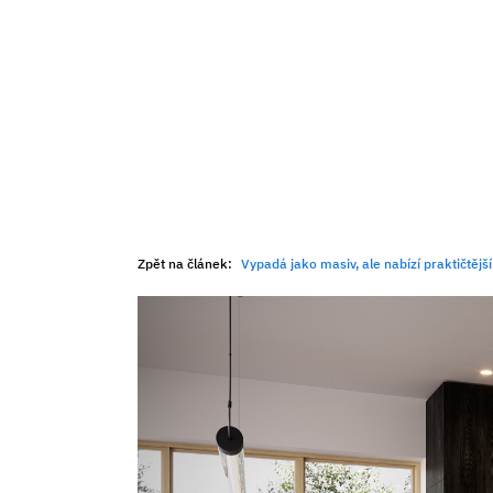
Zpět na článek:
Vypadá jako masiv, ale nabízí praktičtěj