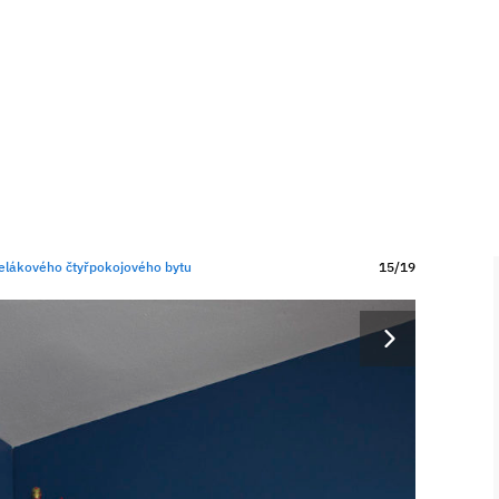
elákového čtyřpokojového bytu
15/19