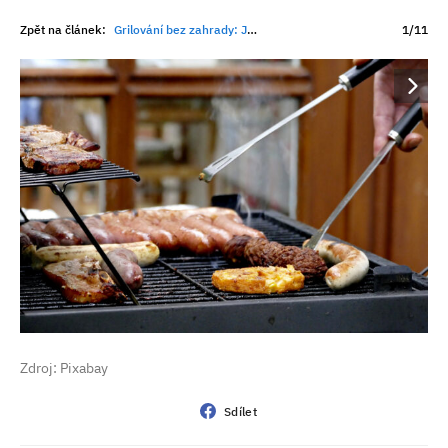
Zpět na článek:
Grilování bez zahrady: Jak si užít letní chutě i na balkoně
1/11
Zdroj: Pixabay
Sdílet