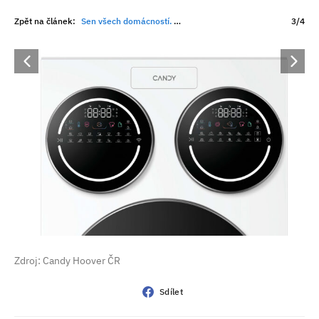
Zpět na článek:
Sen všech domácností. Pračka, která zvládne tři praní najednou
3/4
Zdroj: Candy Hoover ČR
Sdílet