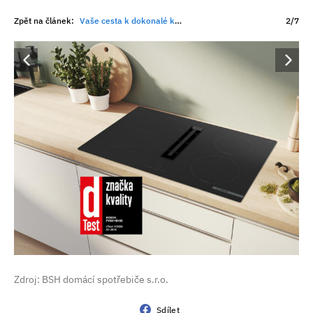
Zpět na článek:
Vaše cesta k dokonalé kuchyni: Investice do kvality, která se vyplatí
2/7
Zdroj: BSH domácí spotřebiče s.r.o.
Sdílet