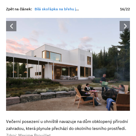
Zpět na článek:
Bílá skořápka na břehu jezera: Hřejivý interiér, výhledy do přírody a odpočinková síť v mezipatře
16/22
Večerní posezení u ohniště navazuje na dům obklopený přírodní
zahradou, která plynule přechází do okolního lesního prostředí.
Zdroj: Maxime Brouillet