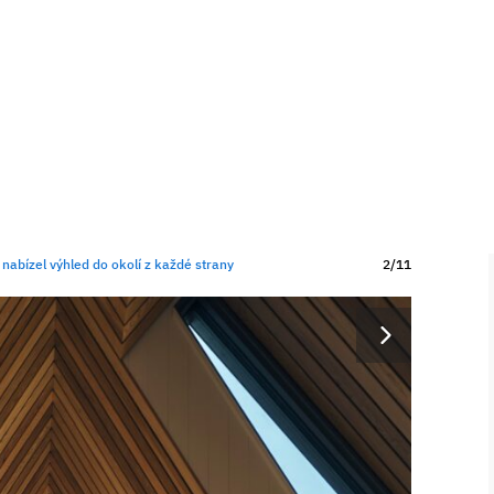
 nabízel výhled do okolí z každé strany
2/11