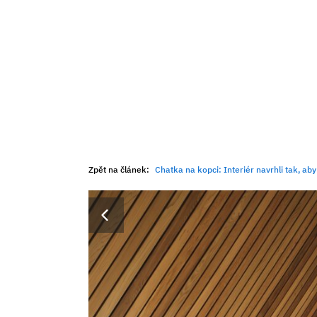
Zpět na článek:
Chatka na kopci: Interiér navrhli tak, aby