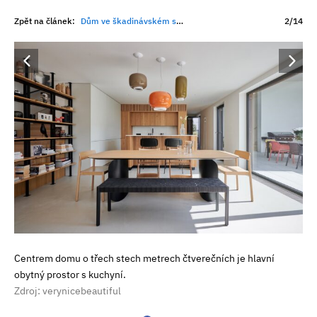
Zpět na článek:
Dům ve škadinávském stylu. Rodina si vytvořila společenskou místnost s barem a kulečníkem
2/14
Centrem domu o třech stech metrech čtverečních je hlavní
obytný prostor s kuchyní.
Zdroj: verynicebeautiful