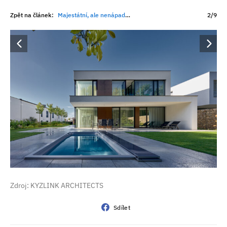
Zpět na článek:
Majestátní, ale nenápadná: Vila, která našla rovnováhu mezi luxusem a přírodou
2/9
Zdroj: KYZLINK ARCHITECTS
Sdílet