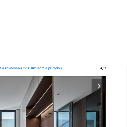
našla rovnováhu mezi luxusem a přírodou
4/9