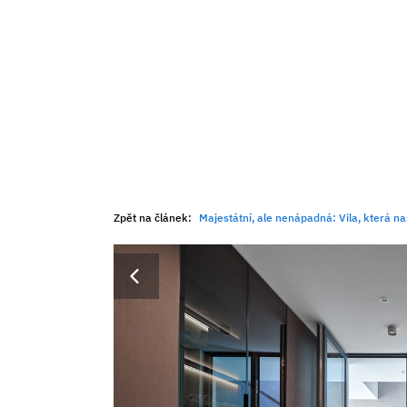
Zpět na článek:
Majestátní, ale nenápadná: Vila, která 