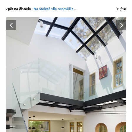
Zpět na článek:
Na stoleté vile nesměli změnit fasádu. Zato uvnitř vznikl levitující most i kožená podlaha
10/18