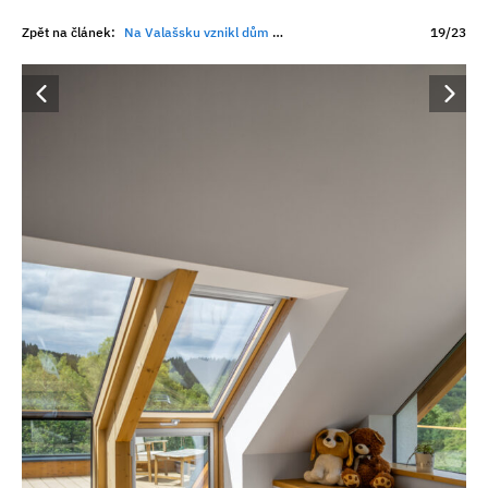
Zpět na článek:
Na Valašsku vznikl dům plný světla. V podkroví má zimní zahradu i terasu, na kterou se vychází přímo oknem
19/23