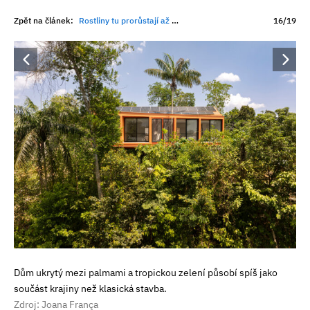
Zpět na článek:
Rostliny tu prorůstají až do interiéru. Tento dům splývá s tropickou zahradou
16/19
Dům ukrytý mezi palmami a tropickou zelení působí spíš jako
součást krajiny než klasická stavba.
Zdroj: Joana França