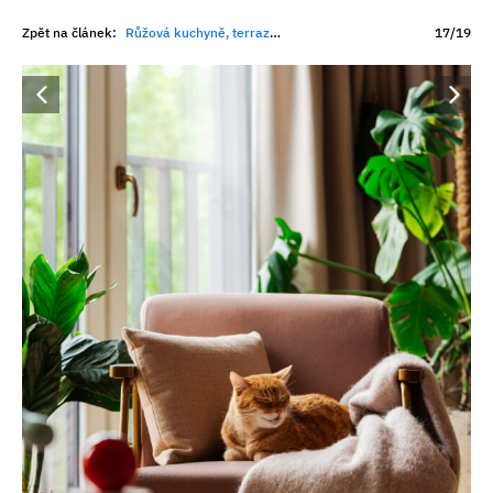
Zpět na článek:
Růžová kuchyně, terrazzo a skrytý projektor: Když si kreativní pár vyžádá byt jako z filmu Wese Andersona
17/19