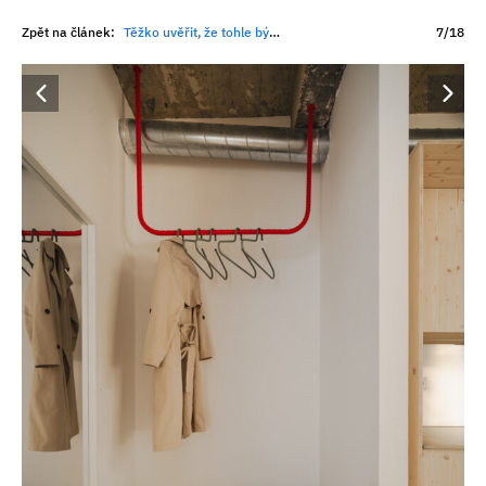
Zpět na článek:
Těžko uvěřit, že tohle bývala přístavba. Dnes jde o útulný industriální byt v centru Prahy
7/18