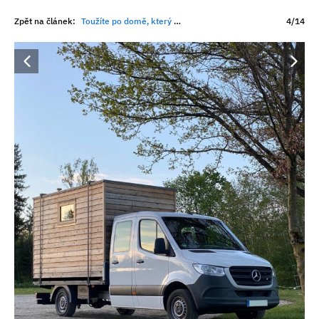
Zpět na článek:
Toužíte po domě, který by cestoval s vámi? COCOON-Freelancer je pro vás stvořený. Má vše, co potřebujete k životu
4/14