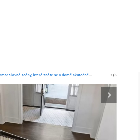
avné scény, které znáte se v domě skutečně nikdy neodehrály
1/3