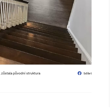
, zůstala původní struktura
Sdílet