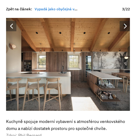
Zpět na článek:
Vypadá jako obyčejná venkovská usedlost. Uvnitř má bazén, cedrové stropy i výhledy do přírody
3/22
Kuchyně spojuje moderní vybavení s atmosférou venkovského
domu a nabízí dostatek prostoru pro společné chvíle.
Zdroj: Phil Bernard