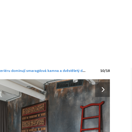
riéru dominují smaragdová kamna a dvěstěletý dřevěný koník
10/18