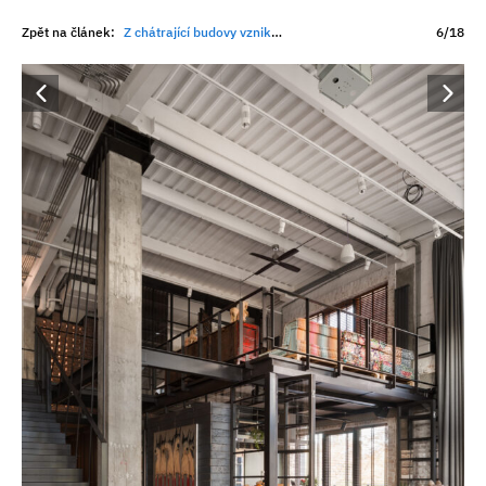
Zpět na článek:
Z chátrající budovy vznikl unikátní loft. Interiéru dominují smaragdová kamna a dvěstěletý dřevěný koník
6/18