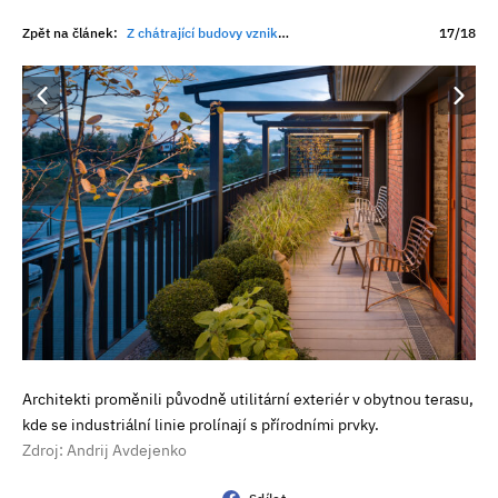
Zpět na článek:
Z chátrající budovy vznikl unikátní loft. Interiéru dominují smaragdová kamna a dvěstěletý dřevěný koník
17/18
Architekti proměnili původně utilitární exteriér v obytnou terasu,
kde se industriální linie prolínají s přírodními prvky.
Zdroj: Andrij Avdejenko