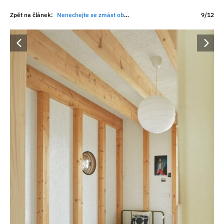
Zpět na článek:
Nenechejte se zmást obyčejným vzhledem! Jednoduchý bungalov v Dobříši ukrývá ohromující interiér
9/12