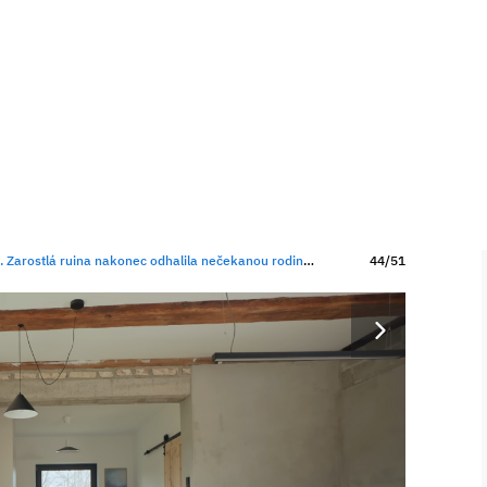
ostlá ruina nakonec odhalila nečekanou rodinnou historii
44/51