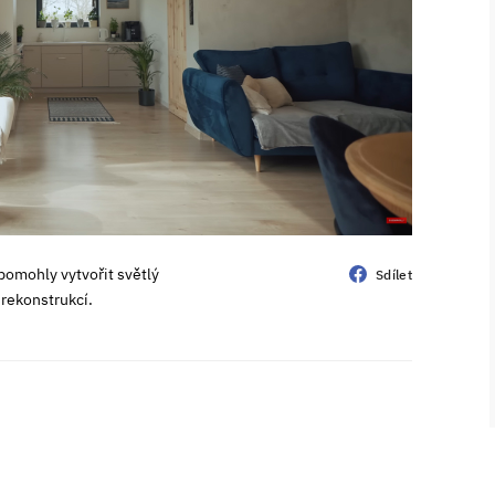
pomohly vytvořit světlý
Sdílet
 rekonstrukcí.