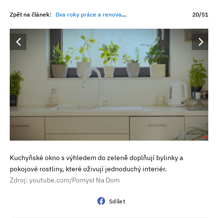
Zpět na článek:
Dva roky práce a renovace za 1,4 milionu. Zarostlá ruina nakonec odhalila nečekanou rodinnou historii
20/51
Kuchyňské okno s výhledem do zeleně doplňují bylinky a
pokojové rostliny, které oživují jednoduchý interiér.
Zdroj: youtube.com/Pomysł Na Dom
Sdílet