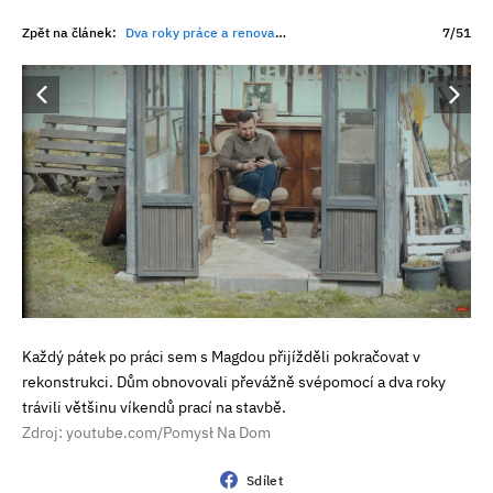
Zpět na článek:
Dva roky práce a renovace za 1,4 milionu. Zarostlá ruina nakonec odhalila nečekanou rodinnou historii
7/51
Každý pátek po práci sem s Magdou přijížděli pokračovat v
rekonstrukci. Dům obnovovali převážně svépomocí a dva roky
trávili většinu víkendů prací na stavbě.
Zdroj: youtube.com/Pomysł Na Dom
Sdílet