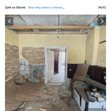
Zpět na článek:
Dva roky práce a renovace za 1,4 milionu. Zarostlá ruina nakonec odhalila nečekanou rodinnou historii
34/51