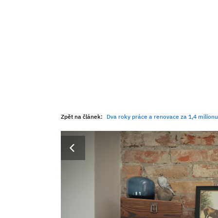
Zpět na článek:
Dva roky práce a renovace za 1,4 milionu. Zar