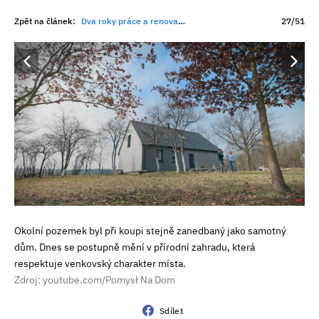
Zpět na článek:
Dva roky práce a renovace za 1,4 milionu. Zarostlá ruina nakonec odhalila nečekanou rodinnou historii
27/51
Okolní pozemek byl při koupi stejně zanedbaný jako samotný
dům. Dnes se postupně mění v přírodní zahradu, která
respektuje venkovský charakter místa.
Zdroj: youtube.com/Pomysł Na Dom
Sdílet