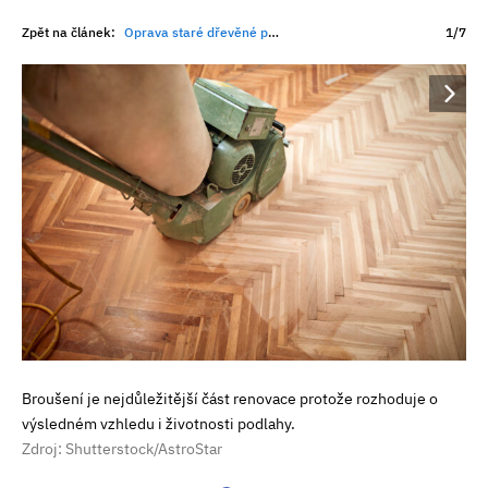
Zpět na článek:
Oprava staré dřevěné podlahy má často větší smysl než výměna. Na co myslet při renovaci?
1/7
Broušení je nejdůležitější část renovace protože rozhoduje o
výsledném vzhledu i životnosti podlahy.
Zdroj: Shutterstock/AstroStar