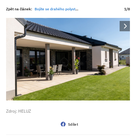
Zpět na článek:
Bojíte se drahého polystyrenu? Novostavby zateplení nepotřebují
1/8
Zdroj: HELUZ
Sdílet