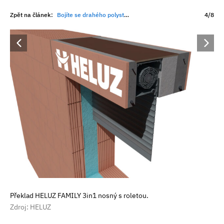
Zpět na článek:
Bojíte se drahého polystyrenu? Novostavby zateplení nepotřebují
4/8
Překlad HELUZ FAMILY 3in1 nosný s roletou.
Zdroj: HELUZ