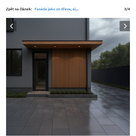
Zpět na článek:
Fasáda jako ze dřeva, ale bez natírání. Moderní materiály mění pravidla hry
3/4