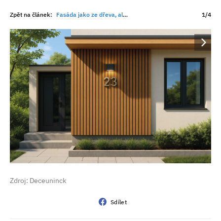
Zpět na článek:
Fasáda jako ze dřeva, ale bez natírání. Moderní materiály mění pravidla hry
1/4
Zdroj: Deceuninck
Sdílet