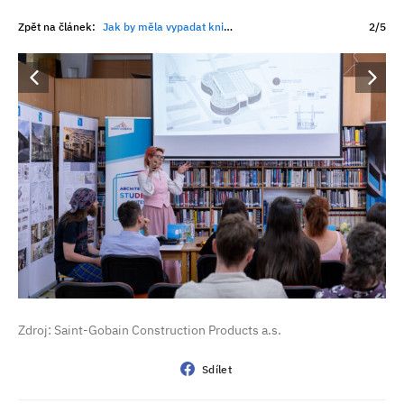
Zpět na článek:
Jak by měla vypadat knihovna 21. století? Studenti navrhli nové centrum Roztok
2/5
Zdroj: Saint-Gobain Construction Products a.s.
Sdílet